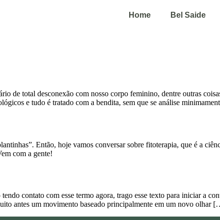
Home
Bel Saide
rio de total desconexão com nosso corpo feminino, dentre outras coi
cológicos e tudo é tratado com a bendita, sem que se análise minimament
ntinhas”. Então, hoje vamos conversar sobre fitoterapia, que é a ciênci
 Vem com a gente!
ndo contato com esse termo agora, trago esse texto para iniciar a con
muito antes um movimento baseado principalmente em um novo olhar [