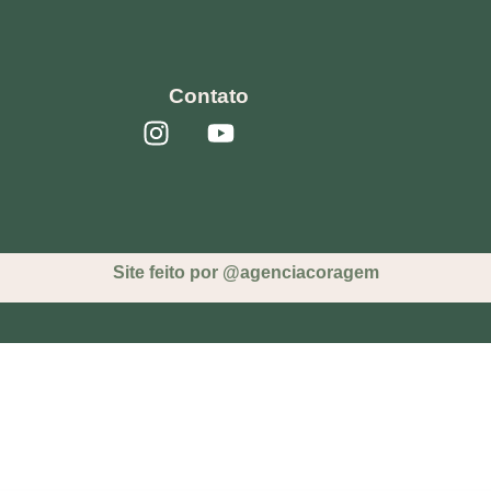
Contato
Site feito por @agenciacoragem