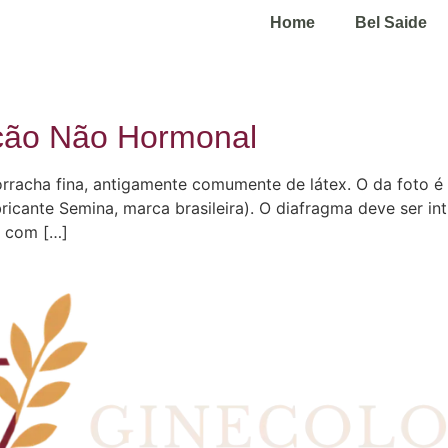
Home
Bel Saide
ção Não Hormonal
racha fina, antigamente comumente de látex. O da foto é d
icante Semina, marca brasileira). O diafragma deve ser in
s com […]