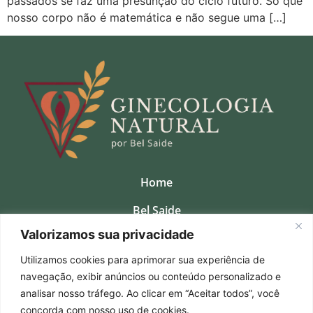
passados se faz uma presunção do ciclo futuro. Só que
nosso corpo não é matemática e não segue uma […]
Home
Bel Saide
Valorizamos sua privacidade
Clinica
Utilizamos cookies para aprimorar sua experiência de
Consultas Presenciais
navegação, exibir anúncios ou conteúdo personalizado e
Cursos
analisar nosso tráfego. Ao clicar em “Aceitar todos”, você
concorda com nosso uso de cookies.