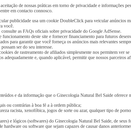
aceitação de nossas práticas em torno de privacidade e informações pe
 entre em contacto connosco.
lar publicidade usa um cookie DoubleClick para veicular anúncios ma
ra você.
 consulte as FAQs oficiais sobre privacidade do Google AdSense.
 funcionamento deste site e fornecer financiamento para futuros desen
jetados para garantir que você forneça os anúncios mais relevantes semp
 possam ser do seu interesse.
okies de rastreamento de afiliados simplesmente nos permitem ver se no
los adequadamente e, quando aplicável, permitir que nossos parceiros 
eúdos e da informação que o Ginecologia Natural Bel Saide oferece no 
is ou contrárias à boa fé a à ordem pública;
za racista, xenofóbica, jogos de sorte ou azar, qualquer tipo de pornog
res) e lógicos (softwares) do Ginecologia Natural Bel Saide, de seus fo
s de hardware ou software que sejam capazes de causar danos anteriorm