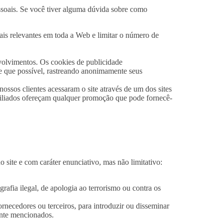
ssoais. Se você tiver alguma dúvida sobre como
is relevantes em toda a Web e limitar o número de
volvimentos. Os cookies de publicidade
re que possível, rastreando anonimamente seus
ssos clientes acessaram o site através de um dos sites
afiliados ofereçam qualquer promoção que pode fornecê-
site e com caráter enunciativo, mas não limitativo:
rafia ilegal, de apologia ao terrorismo ou contra os
rnecedores ou terceiros, para introduzir ou disseminar
ente mencionados.