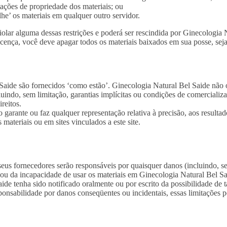
tações de propriedade dos materiais; ou
elhe’ os materiais em qualquer outro servidor.
iolar alguma dessas restrições e poderá ser rescindida por Ginecologia
licença, você deve apagar todos os materiais baixados em sua posse, sej
Saide são fornecidos ‘como estão’. Ginecologia Natural Bel Saide não of
ncluindo, sem limitação, garantias implícitas ou condições de comercial
reitos.
garante ou faz qualquer representação relativa à precisão, aos resultado
 materiais ou em sites vinculados a este site.
s fornecedores serão responsáveis ​​por quaisquer danos (incluindo, s
o ou da incapacidade de usar os materiais em Ginecologia Natural Bel 
ide tenha sido notificado oralmente ou por escrito da possibilidade de
sponsabilidade por danos conseqüentes ou incidentais, essas limitações 