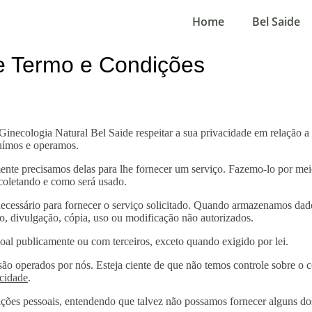
Home
Bel Saide
 e Termo e Condições
 Ginecologia Natural Bel Saide respeitar a sua privacidade em relação 
suímos e operamos.
nte precisamos delas para lhe fornecer um serviço. Fazemo-lo por meio
oletando e como será usado.
ecessário para fornecer o serviço solicitado. Quando armazenamos da
so, divulgação, cópia, uso ou modificação não autorizados.
al publicamente ou com terceiros, exceto quando exigido por lei.
 são operados por nós. Esteja ciente de que não temos controle sobre o 
acidade
.
mações pessoais, entendendo que talvez não possamos fornecer alguns do