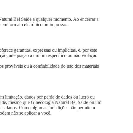
 Natural Bel Saide a qualquer momento. Ao encerrar a
a em formato eletrónico ou impresso.
erece garantias, expressas ou implícitas, e, por este
ização, adequação a um fim específico ou não violação
s prováveis ​​ou à confiabilidade do uso dos materiais
em limitação, danos por perda de dados ou lucro ou
Saide, mesmo que Ginecologia Natural Bel Saide ou um
 tais danos. Como algumas jurisdições não permitem
podem não se aplicar a você.